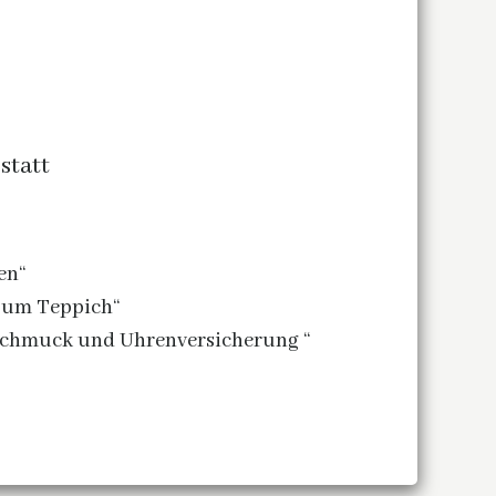
statt
en“
zum Teppich“
 Schmuck und Uhrenversicherung “