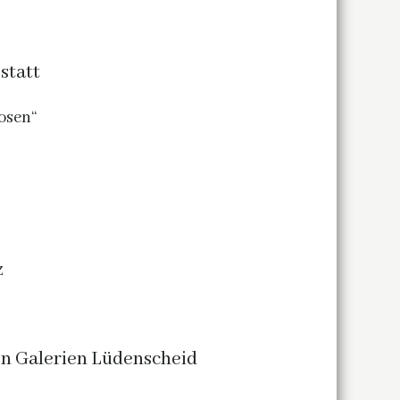
statt
osen“
z
en Galerien Lüdenscheid